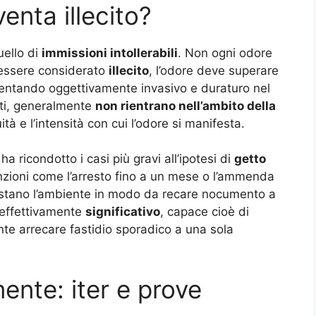
nta illecito?
uello di
immissioni intollerabili
. Non ogni odore
r essere considerato
illecito
, l’odore deve superare
ventando oggettivamente invasivo e duraturo nel
ati, generalmente
non rientrano nell’ambito della
ità e l’intensità con cui l’odore si manifesta.
ha ricondotto i casi più gravi all’ipotesi di
getto
anzioni come l’arresto fino a un mese o l’ammenda
festano l’ambiente in modo da recare nocumento a
 effettivamente
significativo
, capace cioè di
te arrecare fastidio sporadico a una sola
ente: iter e prove