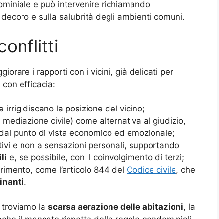
dominiale e può intervenire richiamando
 decoro e sulla salubrità degli ambienti comuni.
conflitti
iorare i rapporti con i vicini, già delicati per
 con efficacia:
 irrigidiscano la posizione del vicino;
 mediazione civile) come alternativa al giudizio,
dal punto di vista economico ed emozionale;
tivi e non a sensazioni personali, supportando
li
e, se possibile, con il coinvolgimento di terzi;
erimento, come l’articolo 844 del
Codice civile
, che
inanti
.
e troviamo la
scarsa aerazione delle abitazioni
, la
anche il mancato rispetto delle regole condominiali