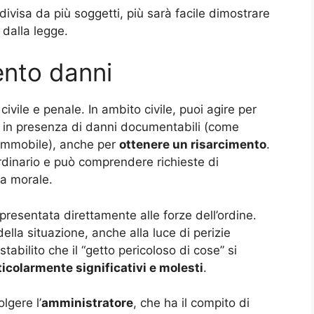
ivisa da più soggetti, più sarà facile dimostrare
i dalla legge.
ento danni
 civile e penale. In ambito civile, puoi agire per
, in presenza di danni documentabili (come
l’immobile), anche per
ottenere un risarcimento
.
rdinario e può comprendere richieste di
ia morale.
resentata direttamente alle forze dell’ordine.
della situazione, anche alla luce di perizie
abilito che il “getto pericoloso di cose” si
ticolarmente significativi e molesti
.
lgere l’
amministratore
, che ha il compito di