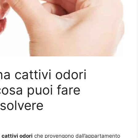
na cattivi odori
osa puoi fare
isolvere
i
cattivi odori
che provengono dall’appartamento