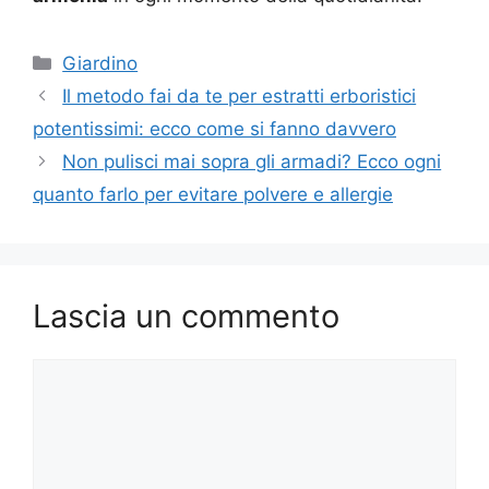
Categorie
Giardino
Il metodo fai da te per estratti erboristici
potentissimi: ecco come si fanno davvero
Non pulisci mai sopra gli armadi? Ecco ogni
quanto farlo per evitare polvere e allergie
Lascia un commento
Commento