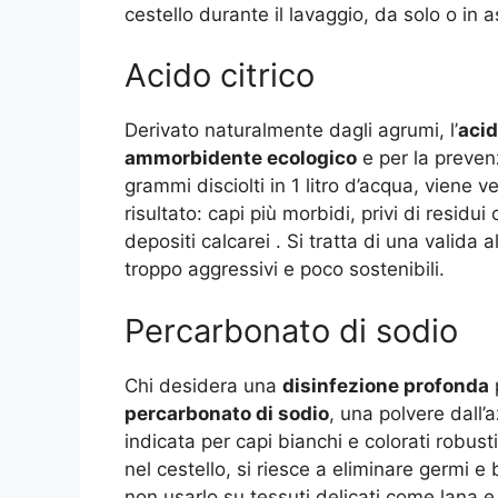
cestello durante il lavaggio, da solo o in 
Acido citrico
Derivato naturalmente dagli agrumi, l’
acid
ammorbidente ecologico
e per la prevenz
grammi disciolti in 1 litro d’acqua, viene 
risultato: capi più morbidi, privi di residui
depositi calcarei
. Si tratta di una valida 
troppo aggressivi e poco sostenibili.
Percarbonato di sodio
Chi desidera una
disinfezione profonda
p
percarbonato di sodio
, una polvere dall’
indicata per capi bianchi e colorati robu
nel cestello, si riesce a eliminare germi e
non usarlo su tessuti delicati come lana e