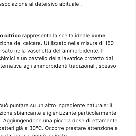
associazione al detersivo abituale
.
o citrico
rappresenta la scelta ideale
come
ione del calcare. Utilizzato nella misura di 150
versato nella vaschetta dell’ammorbidente. Il
 chimici e un cestello della lavatrice protetto dai
alternativa agli ammorbidenti tradizionali, spesso
uò puntare su un altro ingrediente naturale: il
azione sbiancante e igienizzante particolarmente
sti. Aggiungendone una piccola dose direttamente
 batteri già a 30°C. Occorre prestare attenzione a
 seta, per cui non è indicato
.