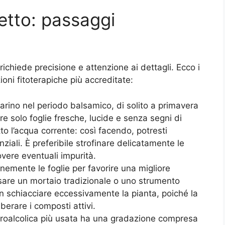
etto: passaggi
ichiede precisione e attenzione ai dettagli. Ecco i
oni fitoterapiche più accreditate:
marino nel periodo balsamico, di solito a primavera
re solo foglie fresche, lucide e senza segni di
otto l’acqua corrente: così facendo, potresti
nziali. È preferibile strofinare delicatamente le
overe eventuali impurità.
nemente le foglie per favorire una migliore
 usare un mortaio tradizionale o uno strumento
 schiacciare eccessivamente la pianta, poiché la
iberare i composti attivi.
droalcolica più usata ha una gradazione compresa