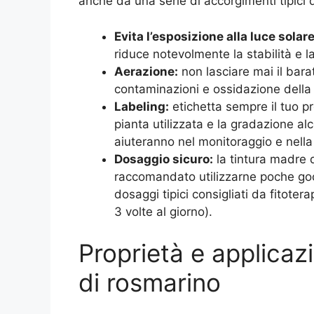
anche da una serie di accorgimenti tipici d
Evita l’esposizione alla luce solar
riduce notevolmente la stabilità e l
Aerazione:
non lasciare mai il bara
contaminazioni e ossidazione della
Labeling:
etichetta sempre il tuo pr
pianta utilizzata e la gradazione alc
aiuteranno nel monitoraggio e nella 
Dosaggio sicuro:
la tintura madre 
raccomandato utilizzarne poche goc
dosaggi tipici consigliati da fitoter
3 volte al giorno).
Proprietà e applicazi
di rosmarino