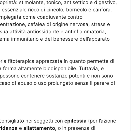
oprietà: stimolante, tonico, antisettico e digestivo,
io essenziale ricco di cineolo, borneolo e canfora.
 impiegata come coadiuvante contro
ncentrazione, cefalea di origine nervosa, stress e
a sua attività antiossidante e antinfiammatoria,
tema immunitario e del benessere dell’apparato
ria fitoterapica apprezzata in quanto permette di
una forma altamente biodisponibile. Tuttavia, è
i possono contenere sostanze potenti e non sono
in caso di abuso o uso prolungato senza il parere di
consigliato nei soggetti con
epilessia
(per l’azione
vidanza
e
allattamento
, o in presenza di