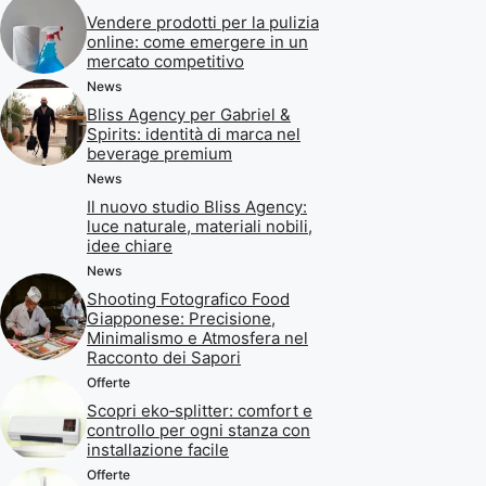
Vendere prodotti per la pulizia
online: come emergere in un
mercato competitivo
News
Bliss Agency per Gabriel &
Spirits: identità di marca nel
beverage premium
News
Il nuovo studio Bliss Agency:
luce naturale, materiali nobili,
idee chiare
News
Shooting Fotografico Food
Giapponese: Precisione,
Minimalismo e Atmosfera nel
Racconto dei Sapori
Offerte
Scopri eko‑splitter: comfort e
controllo per ogni stanza con
installazione facile
Offerte