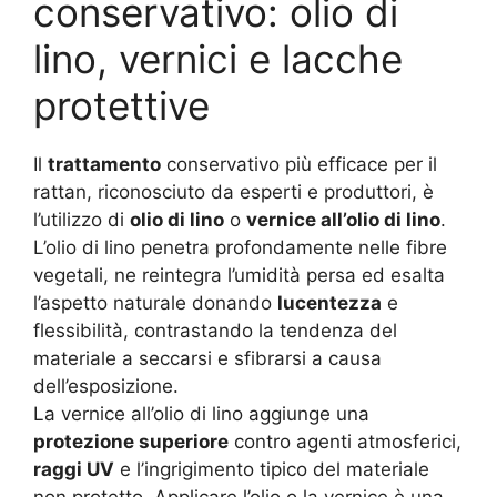
conservativo: olio di
lino, vernici e lacche
protettive
Il
trattamento
conservativo più efficace per il
rattan, riconosciuto da esperti e produttori, è
l’utilizzo di
olio di lino
o
vernice all’olio di lino
.
L’olio di lino penetra profondamente nelle fibre
vegetali, ne reintegra l’umidità persa ed esalta
l’aspetto naturale donando
lucentezza
e
flessibilità, contrastando la tendenza del
materiale a seccarsi e sfibrarsi a causa
dell’esposizione.
La vernice all’olio di lino aggiunge una
protezione superiore
contro agenti atmosferici,
raggi UV
e l’ingrigimento tipico del materiale
non protetto. Applicare l’olio o la vernice è una