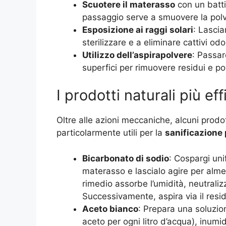
Scuotere il materasso
con un batti
passaggio serve a smuovere la polve
Esposizione ai raggi solari
: Lascia
sterilizzare e a eliminare cattivi odo
Utilizzo dell’aspirapolvere
: Passar
superfici per rimuovere residui e po
I prodotti naturali più eff
Oltre alle azioni meccaniche, alcuni prodot
particolarmente utili per la
sanificazione
Bicarbonato di sodio
: Cospargi uni
materasso e lascialo agire per alm
rimedio assorbe l’umidità, neutraliz
Successivamente, aspira via il resid
Aceto bianco
: Prepara una soluzio
aceto per ogni litro d’acqua), inumi