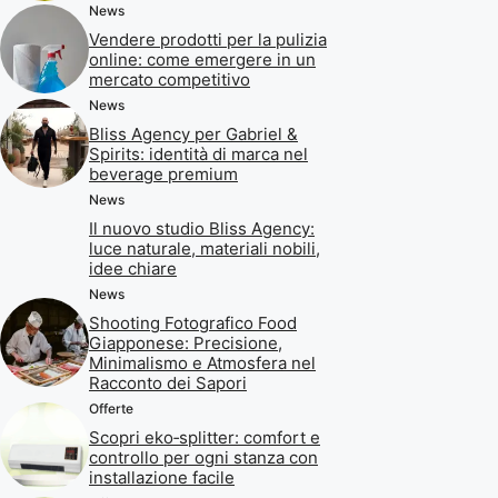
News
Vendere prodotti per la pulizia
online: come emergere in un
mercato competitivo
News
Bliss Agency per Gabriel &
Spirits: identità di marca nel
beverage premium
News
Il nuovo studio Bliss Agency:
luce naturale, materiali nobili,
idee chiare
News
Shooting Fotografico Food
Giapponese: Precisione,
Minimalismo e Atmosfera nel
Racconto dei Sapori
Offerte
Scopri eko‑splitter: comfort e
controllo per ogni stanza con
installazione facile