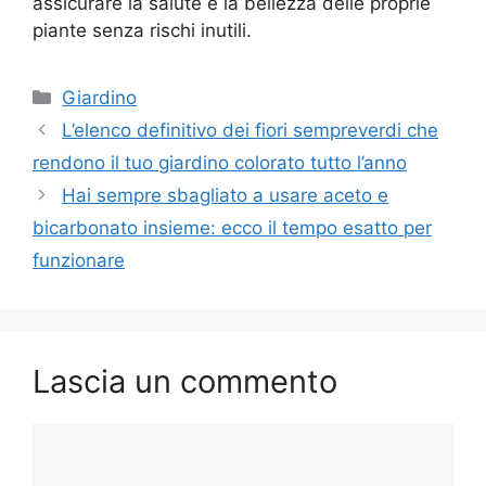
assicurare la salute e la bellezza delle proprie
piante senza rischi inutili.
Categorie
Giardino
L’elenco definitivo dei fiori sempreverdi che
rendono il tuo giardino colorato tutto l’anno
Hai sempre sbagliato a usare aceto e
bicarbonato insieme: ecco il tempo esatto per
funzionare
Lascia un commento
Commento