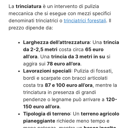
La
trinciatura
è un intervento di pulizia
meccanica che si esegue con mezzi specifici
denominati trinciatrici o
trinciatrici forestali
. Il
prezzo dipende da:
Larghezza dell’attrezzatura
: Una
trincia
da 2-2,5 metri
costa circa
65 euro
all’ora
. Una
trincia da 3 metri in su
si
aggira sui
78 euro all’ora
.
Lavorazioni speciali
: Pulizia di fossati,
bordi e scarpate con bracci articolati
costa tra
87 e 100 euro all’ora
, mentre la
trinciatura in presenza di grandi
pendenze o legname può arrivare a
120-
150 euro all’ora
.
Tipologia di terreno
: Un
terreno agricolo
pianeggiante
richiede meno tempo e
meno potenza, mentre un
bosco incolto
,