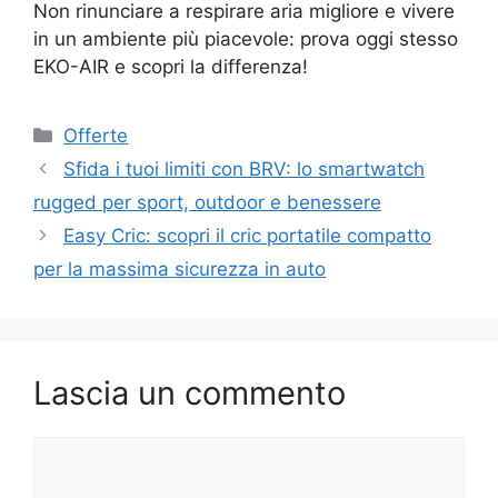
Non rinunciare a respirare aria migliore e vivere
in un ambiente più piacevole: prova oggi stesso
EKO-AIR e scopri la differenza!
Categorie
Offerte
Sfida i tuoi limiti con BRV: lo smartwatch
rugged per sport, outdoor e benessere
Easy Cric: scopri il cric portatile compatto
per la massima sicurezza in auto
Lascia un commento
Commento