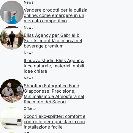
News
Vendere prodotti per la pulizia
online: come emergere in un
mercato competitivo
News
Bliss Agency per Gabriel &
Spirits: identità di marca nel
beverage premium
News
Il nuovo studio Bliss Agency:
luce naturale, materiali nobili,
idee chiare
News
Shooting Fotografico Food
Giapponese: Precisione,
Minimalismo e Atmosfera nel
Racconto dei Sapori
Offerte
Scopri eko‑splitter: comfort e
controllo per ogni stanza con
installazione facile