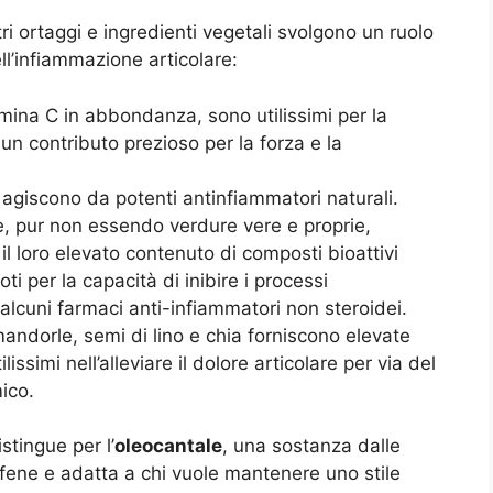
tri ortaggi e ingredienti vegetali svolgono un ruolo
ll’infiammazione articolare:
tamina C in abbondanza, sono utilissimi per la
 un contributo prezioso per la forza e la
.
e agiscono da potenti antinfiammatori naturali.
e, pur non essendo verdure vere e proprie,
l loro elevato contenuto di composti bioattivi
ti per la capacità di inibire i processi
d alcuni farmaci anti-infiammatori non steroidei.
mandorle, semi di lino e chia forniscono elevate
issimi nell’alleviare il dolore articolare per via del
ico.
istingue per l’
oleocantale
, una sostanza dalle
rofene e adatta a chi vuole mantenere uno stile