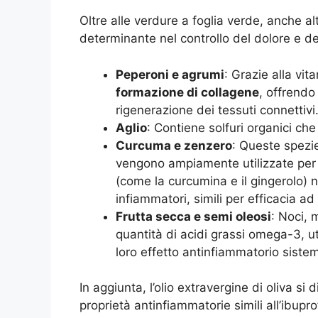
Oltre alle verdure a foglia verde, anche al
determinante nel controllo del dolore e de
Peperoni e agrumi
: Grazie alla vi
formazione di collagene
, offrendo
rigenerazione dei tessuti connettivi
Aglio
: Contiene solfuri organici ch
Curcuma e zenzero
: Queste spezi
vengono ampiamente utilizzate per i
(come la curcumina e il gingerolo) no
infiammatori, simili per efficacia a
Frutta secca e semi oleosi
: Noci, 
quantità di acidi grassi omega-3, util
loro effetto antinfiammatorio sistem
In aggiunta, l’olio extravergine di oliva si d
proprietà antinfiammatorie simili all’ibup